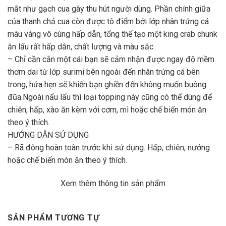
mắt như gạch cua gây thu hút người dùng. Phần chính giữa
của thanh chả cua còn được tô điểm bởi lớp nhân trứng cá
màu vàng vô cùng hấp dẫn, tổng thể tạo một king crab chunk
ăn lẩu rất hấp dẫn, chất lượng và màu sắc.
– Chỉ cần cắn một cái bạn sẽ cảm nhận được ngay độ mềm
thơm dai từ lớp surimi bên ngoài đến nhân trứng cá bên
trong, hứa hẹn sẽ khiến bạn ghiền đến không muốn buông
đũa.Ngoài nấu lẩu thì loại topping này cũng có thể dùng để
chiên, hấp, xào ăn kèm với cơm, mì hoặc chế biến món ăn
theo ý thích.
HƯỚNG DẪN SỬ DỤNG
– Rã đông hoàn toàn trước khi sử dụng. Hấp, chiên, nướng
hoặc chế biến món ăn theo ý thích.
Xem thêm thông tin sản phẩm
SẢN PHẨM TƯƠNG TỰ