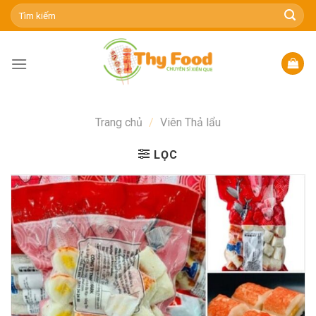
Skip
Tìm
kiếm:
to
content
Trang chủ
/
Viên Thả lẩu
LỌC