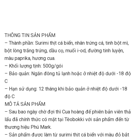
THÔNG TIN SẢN PHẨM
– Thành phần: Surimi thịt cá biển, nhân trứng cá, tinh bột mì,
bột lòng trắng trứng, dầu cọ, muối i-od, đường tinh luyện,
màu paprika, hương cua.
– Khối lượng tịnh: 500g/gói
– Bảo quản: Ngăn đông tủ lạnh hoặc ở nhiệt độ dưới -18 độ
C
– Hạn sử dụng: 12 tháng khi bảo quản ở nhiệt độ dưới -18
độ C
MÔ TẢ SẢN PHẨM
– Sau bao ngày chờ đợi thì Cua hoàng đế phiên bản viên thả
lẩu đã chính thức có mặt tại Tèobokki với sản phẩm đến từ
thương hiệu Phú Mark.
– Sản phẩm được làm từ surimi thịt cá biển với màu đỏ bắt