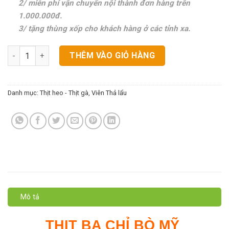
2/ miễn phí vận chuyển nội thành đơn hàng trên
1.000.000đ.
3/ tặng thùng xốp cho khách hàng ở các tỉnh xa.
Thịt Ba Chỉ Bò Mỹ số lượng
THÊM VÀO GIỎ HÀNG
Danh mục:
Thịt heo - Thịt gà
,
Viên Thả lẩu
Mô tả
THỊT BA CHỈ BÒ MỸ