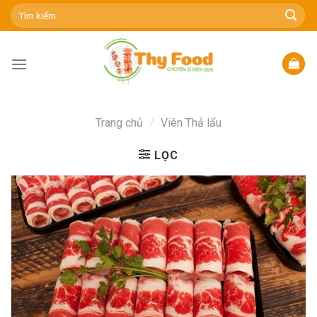
Skip
Tìm
kiếm:
to
content
Trang chủ
/
Viên Thả lẩu
LỌC