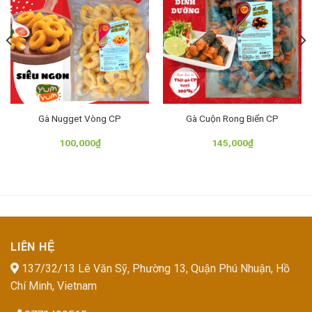
Gà Nugget Vòng CP
Gà Cuộn Rong Biển CP
100,000
₫
145,000
₫
LIÊN HỆ
137/32/13 Lê Văn Sỹ, Phường 13, Quận Phú Nhuận, Hồ
Chí Minh, Vietnam