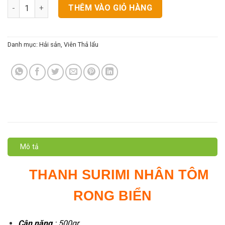
Thanh Surimi Nhân Tôm Rong Biển số lượng
THÊM VÀO GIỎ HÀNG
Danh mục:
Hải sản
,
Viên Thả lẩu
Mô tả
THANH SURIMI NHÂN TÔM
RONG BIỂN
Cân nặng
: 500gr.