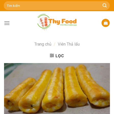
Skip
Tìm
kiếm:
to
content
Trang chủ
/
Viên Thả lẩu
LỌC