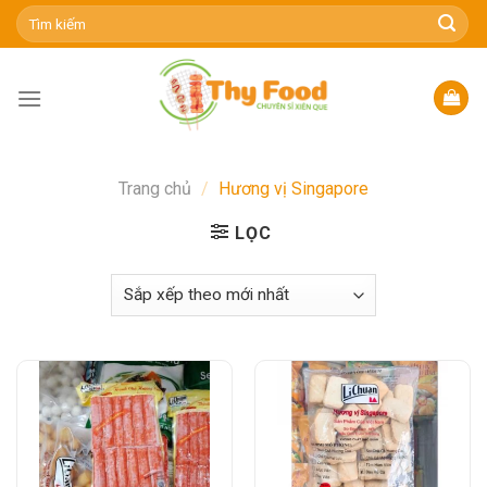
Skip
Tìm
kiếm:
to
content
Trang chủ
/
Hương vị Singapore
LỌC