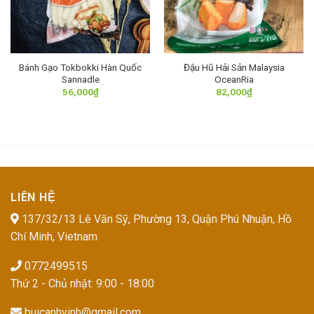
Bánh Gạo Tokbokki Hàn Quốc
Đậu Hũ Hải Sản Malaysia
Sannadle
OceanRia
56,000
₫
82,000
₫
LIÊN HỆ
137/32/13 Lê Văn Sỹ, Phường 13, Quận Phú Nhuận, Hồ
Chí Minh, Vietnam
0772499515
Thứ 2 - Chủ nhật: 9:00 - 18:00
buicanhvinh@gmail.com