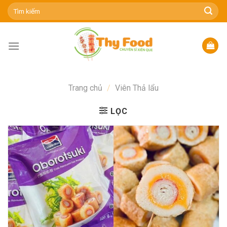
Skip
Tìm
kiếm:
to
content
Trang chủ
/
Viên Thả lẩu
LỌC