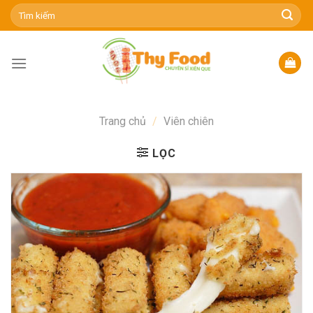
Skip
Tìm
kiếm:
to
content
Trang chủ
/
Viên chiên
LỌC