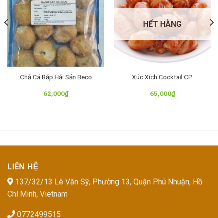
HẾT HÀNG
Chả Cá Bắp Hải Sản Beco
Xúc Xích Cocktail CP
62,000
₫
65,000
₫
LIÊN HỆ
137/32/13 Lê Văn Sỹ, Phường 13, Quận Phú Nhuận, Hồ
Chí Minh, Vietnam
0772499515