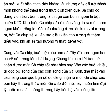
ăn mới xuất hiện cách đây không lâu nhưng đây đã trở thành
món không thể thiếu trong thực đơn xiên que. Gà chíp có
dạng viên tròn, bên trong là thịt gà còn bênh ngoài là bột
chiên KFC. Khi chiên Gà chíp sẽ có màu vàng, tỏ ra mùi thơm
ngon khó cưỡng lại. Gà chíp thường được ăn kèm với tương
ớt, bột Gà chíp sẽ xù lên tạo điều kiện cho tương ớt thắm
điều vào, khi ăn sẽ tạo hương vị thật tuyệt vời.
Cùng với Gà chíp, buổi tiệc của bạn sẽ đầy đủ hơn, ngon hơn
cả về số lượng lẫn chất lượng. Chúng tôi cam kết bạn sẽ
nhận được món Gà chíp tốt nhát hiện nay. Vào các buổi chiều,
đi dọc bờ sông của các con sông của Sài Gòn, ghé mắt vào
các hàng xiên que bạn sẽ dễ dàng nhận ra món Gà chíp. các
bạn hãy thưởng thức món Gà chíp đó nhé, hay muốn làm đại
lý hoặc mua ăn thông thường hãy liên hệ với chúng tôi.