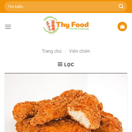
Skip
Tìm
kiếm:
to
content
Trang chủ
/
Viên chiên
LỌC