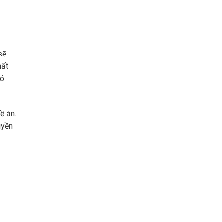
sẽ
hất
có
ề ăn.
uyền