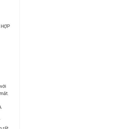
i HỢP
 với
 mắt.
,
T
m rất