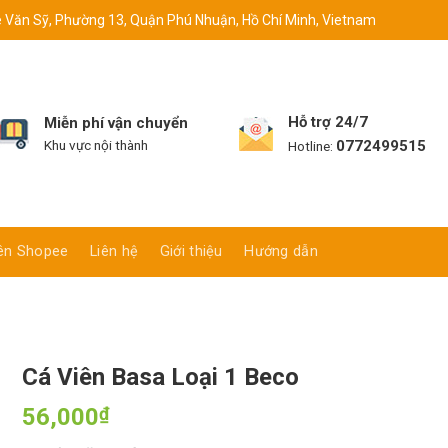
 Văn Sỹ, Phường 13, Quận Phú Nhuận, Hồ Chí Minh, Vietnam
Hỗ trợ 24/7
Miễn phí vận chuyển
0772499515
Khu vực nội thành
Hotline:
ên Shopee
Liên hệ
Giới thiệu
Hướng dẫn
Cá Viên Basa Loại 1 Beco
56,000
₫