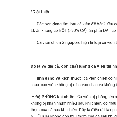
*Giới thiệu:
Các bạn đang tìm loại cá viên để bán? Yêu cầu
LÍ, ăn không có BỘT (>90% CÁ), ăn phải DAI, c
Cá viên chiên Singapore hiện là loại cá viên tố
Đó là về giá cả, còn chất lượng cá viên thì n
–
Hình dạng và kích thước
: cá viên chiên có 
nhau, các viên không bị dính vào nhau và không 
–
Độ PHỒNG khi chiên
: Cá viên bị phồng lên m
không bị nhăn nhúm nhiều sau khi chiên, có màu 
thơm của cá sau khi chiên. Đây là điều rất là q
NHIỀU) sẽ không còn mùi thơm của cá sau khi ch