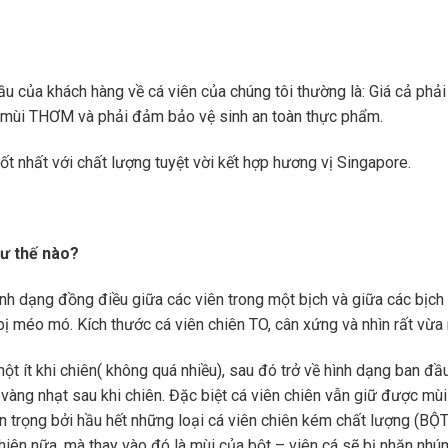
 của khách hàng về cá viên của chúng tôi thường là: Giá cả phả
ó mùi THƠM và phải đảm bảo vệ sinh an toàn thực phẩm.
t nhất với chất lượng tuyệt vời kết hợp hương vị Singapore.
hư thế nào?
hình dạng đồng điều giữa các viên trong một bịch và giữa các bịch
bị méo mó. Kích thước cá viên chiên TO, cân xứng và nhìn rất vừa
ột ít khi chiên( không quá nhiều), sau đó trở về hình dạng ban đầu
vàng nhạt sau khi chiên. Đặc biệt cá viên chiên vẫn giữ được mùi
uan trọng bởi hầu hết những loại cá viên chiên kém chất lượng (BỘ
iên nữa, mà thay vào đó là mùi của bột – viên cá sẽ bị nhăn nhú