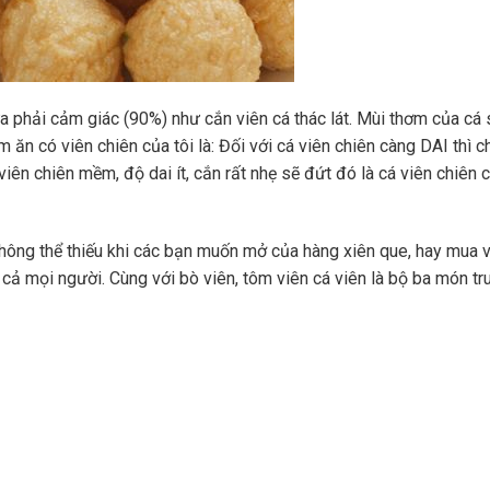
ừa phải cảm giác (90%) như cắn viên cá thác lát. Mùi thơm của cá 
 ăn có viên chiên của tôi là: Đối với cá viên chiên càng DAI thì c
viên chiên mềm, độ dai ít, cắn rất nhẹ sẽ đứt đó là cá viên chiên 
ng thể thiếu khi các bạn muốn mở của hàng xiên que, hay mua v
 cả mọi người. Cùng với bò viên, tôm viên cá viên là bộ ba món tr