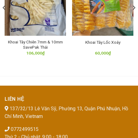
Khoai Tây Chiên 7mm & 10mm
Khoai Tây Lốc Xoáy
SavePak Thái
106,000
₫
60,000
₫
LIÊN HỆ
137/32/13 Lê Văn Sỹ, Phường 13, Quận Phú Nhuận, Hồ
Chí Minh, Vietnam
0772499515
Thứ 2 - Chủ nhật: 9:00 - 18:00