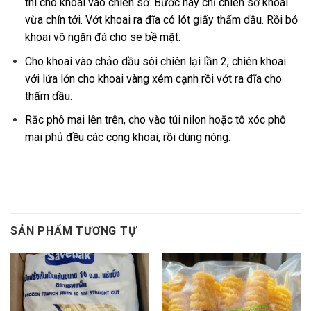
thì cho khoai vào chiên sơ. Bước này chỉ chiên sơ khoai
vừa chín tới. Vớt khoai ra đĩa có lót giấy thấm dầu. Rồi bỏ
khoai vô ngăn đá cho se bề mặt.
Cho khoai vào chảo dầu sôi chiên lại lần 2, chiên khoai
với lửa lớn cho khoai vàng xém cạnh rồi vớt ra đĩa cho
thấm dầu.
Rắc phô mai lên trên, cho vào túi nilon hoặc tô xóc phô
mai phủ đều các cọng khoai, rồi dùng nóng.
SẢN PHẨM TƯƠNG TỰ