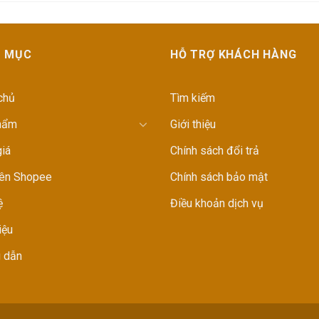
 MỤC
HỖ TRỢ KHÁCH HÀNG
chủ
Tìm kiếm
hẩm
Giới thiệu
iá
Chính sách đổi trả
rên Shopee
Chính sách bảo mật
ệ
Điều khoản dịch vụ
iệu
 dẫn