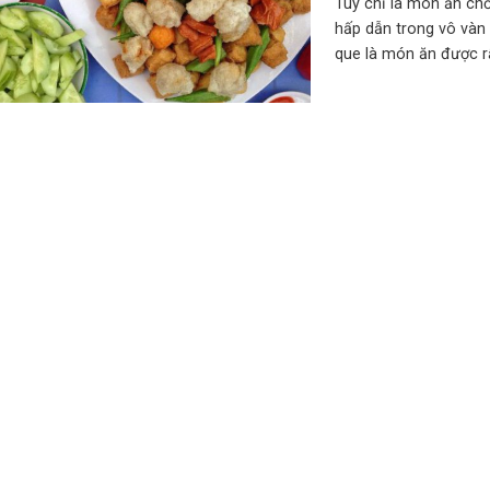
Tuy chỉ là món ăn chơ
hấp dẫn trong vô vàn 
que là món ăn được rấ