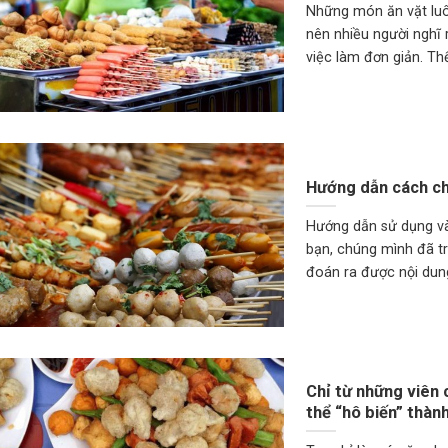
Những món ăn vặt luôn
nên nhiều người nghĩ 
việc làm đơn giản. Thế
Hướng dẫn cách ch
Hướng dẫn sử dụng và
bạn, chúng mình đã tr
đoán ra được nội dun
Chỉ từ những viên 
thể “hô biến” thàn