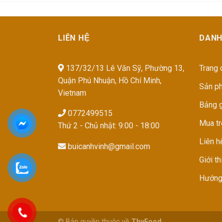
LIÊN HỆ
DANH
137/32/13 Lê Văn Sỹ, Phường 13,
Trang 
Quận Phú Nhuận, Hồ Chí Minh,
Sản p
Vietnam
Bảng g
0772499515
Mua t
Thứ 2 - Chủ nhật: 9:00 - 18:00
Liên h
buicanhvinh@gmail.com
Giới th
Hướng
© Bản quyền thuộc về
ThyFood