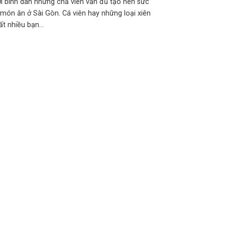
i bình dân nhưng chả viên vẫn đủ tạo nên sức
món ăn ở Sài Gòn. Cá viên hay những loại xiên
t nhiều bạn...