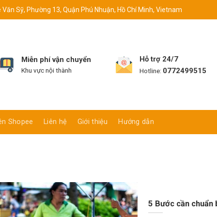
 Văn Sỹ, Phường 13, Quận Phú Nhuận, Hồ Chí Minh, Vietnam
Hỗ trợ 24/7
Miễn phí vận chuyển
0772499515
Khu vực nội thành
Hotline:
ên Shopee
Liên hệ
Giới thiệu
Hướng dẫn
5 Bước cần chuẩn 